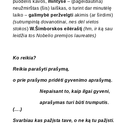
puodelis kavos,
mintyse
– (pageidautina)
neužmirštas (šis) laiškas, o turint dar minutėlę
laiko –
galimybė peržvelgti
akimis (ar širdimi)
(sutrumpintą dovanotinai, nes dėl vietos
stokos
)
W.Šimborskos eilėraštį
(hm, ir ką sau
leidžia tos Nobelio premijos laureatės)
Ko reikia?
Reikia parašyti prašymą,
o prie prašymo pridėti gyvenimo aprašymą.
Nepaisant to, kaip ilgai gyveni,
aprašymas turi būti trumputis.
(….)
Svarbiau kas pažįsta tave, o ne ką tu pažįsti.