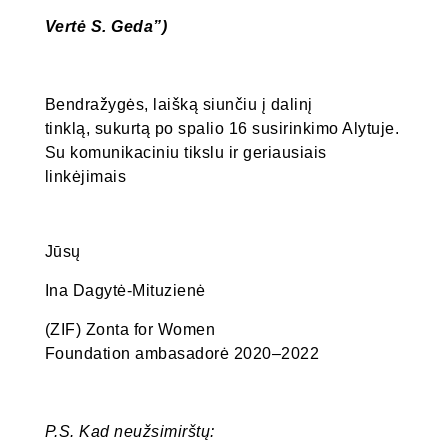
Vertė S. Geda”)
Bendražygės, laišką siunčiu į dalinį
tinklą, sukurtą po spalio 16 susirinkimo Alytuje.
Su komunikaciniu tikslu ir geriausiais
linkėjimais
Jūsų
Ina Dagytė-Mituzienė
(ZIF) Zonta for Women
Foundation ambasadorė 2020–2022
P.S. Kad neu
žsimirštų: