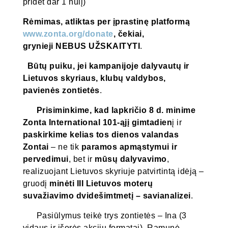
pridėt dar 1 nulį)
Rėmimas, atliktas per įprastinę platformą
www.zonta.org/donate
, čekiai,
grynieji NEBUS UŽSKAITYTI
.
Būtų puiku, jei kampanijoje dalyvautų ir
Lietuvos skyriaus, klubų valdybos,
pavienės zontietės
.
Prisiminkime, kad lapkričio 8 d. minime
Zonta International 101-ąjį gimtadien
į ir
paskirkime kelias tos dienos valandas
Zontai
– ne tik
paramos
apmąstymui ir
pervedimui
, bet ir
mūsų dalyvavimo
,
realizuojant Lietuvos skyriuje patvirtintą idėją –
gruodį
minėti III Lietuvos moterų
suvažiavimo dvidešimtmetį – savianalizei
.
Pasiūlymus teikė trys zontietės – Ina (3
vidaus ir išorės akcijų formatai), Ramunė