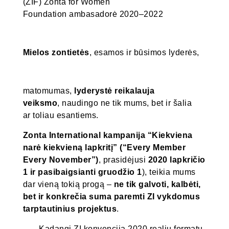
(ZIF) Zonta for Women
Foundation ambasadorė 2020–2022
Mielos zontietės
, esamos ir būsimos lyderės,
matomumas,
lyderystė reikalauja
veiksmo
, naudingo ne tik mums, bet ir šalia
ar toliau esantiems.
Zonta International kampanija “Kiekviena
narė kiekvieną lapkritį” (“Every Member
Every November”)
, prasidėjusi
2020 lapkričio
1 ir pasibaigsianti gruodžio 1
), teikia mums
dar vieną tokią progą –
ne tik galvoti, kalbėti,
bet ir konkrečia suma paremti ZI vykdomus
tarptautinius projektus
.
Kadangi ZI konvencija 2020 realiu formatu