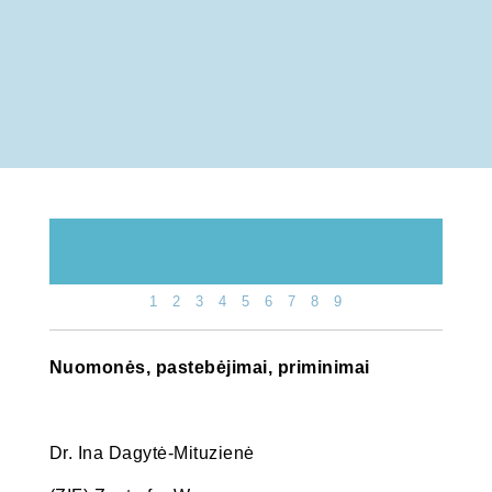
1
2
3
4
5
6
7
8
9
Nuomonės, pastebėjimai, priminimai
Dr. Ina Dagytė-Mituzienė