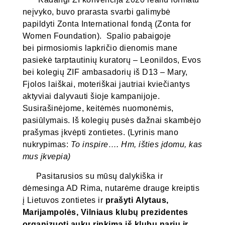
neįvyko, buvo prarasta svarbi galimybė
papildyti Zonta International fondą (Zonta for
Women Foundation). Spalio pabaigoje
bei pirmosiomis lapkričio dienomis mane
pasiekė tarptautinių kuratorų – Leonildos, Evos
bei kolegių ZIF ambasadorių iš D13 – Mary,
Fjolos laiškai, moteriškai jautriai kviečiantys
aktyviai dalyvauti šioje kampanijoje.
Susirašinėjome, keitėmės nuomonėmis,
pasiūlymais. Iš kolegių pusės dažnai skambėjo
prašymas įkvėpti zontietes. (Lyrinis mano
nukrypimas:
To inspire…. Hm, išties įdomu, kas
mus įkvepia)
Pasitarusios su mūsų dalykiška ir
dėmesinga AD Rima, nutarėme drauge kreiptis
į Lietuvos zontietes ir
prašyti Alytaus,
Marijampolės, Vilniaus klubų prezidentes
organizuoti aukų rinkimą iš klubų narių ir