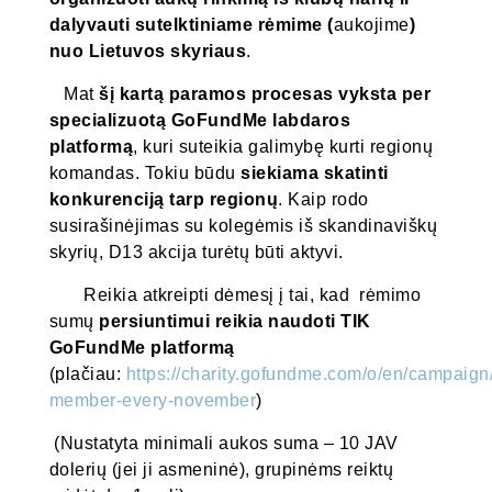
dalyvauti sutelktiniame rėmime (
aukojime
)
nuo Lietuvos skyriaus
.
Mat
šį kartą paramos procesas vyksta per
specializuotą GoFundMe labdaros
platformą
, kuri suteikia galimybę kurti regionų
komandas. Tokiu būdu
siekiama skatinti
konkurenciją tarp regionų
. Kaip rodo
susirašinėjimas su kolegėmis iš skandinaviškų
skyrių, D13 akcija turėtų būti aktyvi.
Reikia atkreipti dėmesį į tai, kad rėmimo
sumų
persiuntimui reikia naudoti TIK
GoFundMe platformą
(plačiau:
https://charity.gofundme.com/o/en/campaign
member-every-november
)
(Nustatyta minimali aukos suma – 10 JAV
dolerių (jei ji asmeninė), grupinėms reiktų