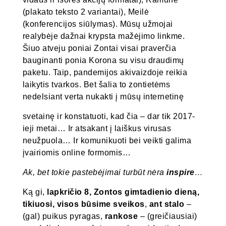
(plakato teksto 2 variantai), Meilė
(konferencijos siūlymas). Mūsų užmojai
realybėje dažnai krypsta mažėjimo linkme.
Šiuo atveju poniai Zontai visai praverčia
bauginanti ponia Korona su visu draudimų
paketu. Taip, pandemijos akivaizdoje reikia
laikytis tvarkos. Bet šalia to zontietėms
nedelsiant verta nukakti į mūsų internetinę
svetainę ir konstatuoti, kad čia – dar tik 2017-
ieji metai… Ir atsakant į laiškus virusas
neužpuola… Ir komunikuoti bei veikti galima
įvairiomis online formomis…
Ak, bet tokie pastebėjimai turbūt nėra
inspire
…
Ką gi,
lapkričio 8, Zontos gimtadienio dieną,
tikiuosi, visos būsime sveikos
,
ant stalo
–
(gal) puikus pyragas,
rankose
– (greičiausiai)