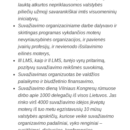
lauktą atkurtos nepriklausomos valstybės
piliečių užmojį savarankiškai imtis visuomeninių
iniciatyvų,
Suvažiavimo organizaciniame darbe dalyvavo ir
skirtingas programas vykdančios moterų
nevyriausybinės organizacijos, ir pavienės
įvairių profesijų, ir nevienodo išsilavinimo
eilinės moterys,
III LMS, kaip ir II LMS, turėjo vyrų pritarimą,
pozityvų suvažiavimo reikšmės suvokimą,
Suvažiavimas organizuotas be valdžios
palaikymo ir biudžetinio finansavimo,
Suvažiavimo dieną Vilniaus Kongresų rūmuose
dirbo apie 1000 delegačių iš visos Lietuvos. Jas
rinko virš 4000 suvažiavimo idėjos įkvėptų
moterų iš tuo metu egzistavusių 10 mūsų
valstybės apskričių, kuriose veikė suvažiavimo
organizavimo padaliniai, vyko renginiai –