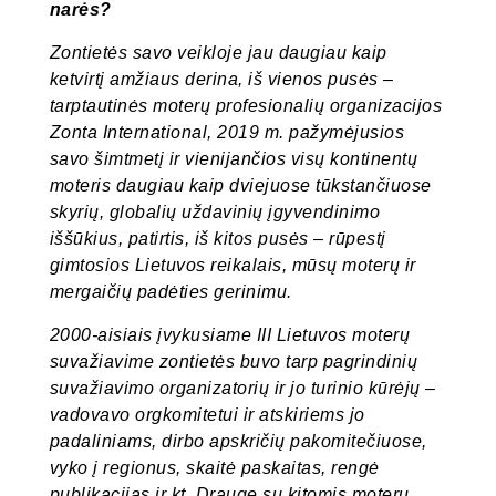
narės?
Zontietės savo veikloje jau daugiau kaip
ketvirtį amžiaus derina, iš vienos pusės –
tarptautinės moterų profesionalių organizacijos
Zonta International, 2019 m. pažymėjusios
savo šimtmetį ir vienijančios visų kontinentų
moteris daugiau kaip dviejuose tūkstančiuose
skyrių, globalių uždavinių įgyvendinimo
iššūkius, patirtis, iš kitos pusės – rūpestį
gimtosios Lietuvos reikalais, mūsų moterų ir
mergaičių padėties gerinimu.
2000-aisiais įvykusiame III Lietuvos moterų
suvažiavime zontietės buvo tarp pagrindinių
suvažiavimo organizatorių ir jo turinio kūrėjų –
vadovavo orgkomitetui ir atskiriems jo
padaliniams, dirbo apskričių pakomitečiuose,
vyko į regionus, skaitė paskaitas, rengė
publikacijas ir kt. Drauge su kitomis moterų