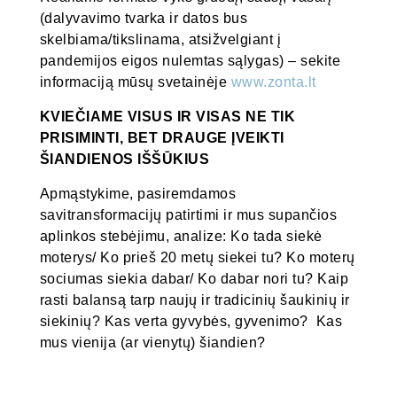
(dalyvavimo tvarka ir datos bus
skelbiama/tikslinama, atsižvelgiant į
pandemijos eigos nulemtas sąlygas) – sekite
informaciją mūsų svetainėje
www.zonta.lt
KVIEČIAME VISUS IR VISAS NE TIK
PRISIMINTI, BET DRAUGE ĮVEIKTI
ŠIANDIENOS IŠŠŪKIUS
Apmąstykime, pasiremdamos
savitransformacijų patirtimi ir mus supančios
aplinkos stebėjimu, analize: Ko tada siekė
moterys/ Ko prieš 20 metų siekei tu? Ko moterų
sociumas siekia dabar/ Ko dabar nori tu? Kaip
rasti balansą tarp naujų ir tradicinių šaukinių ir
siekinių? Kas verta gyvybės, gyvenimo? Kas
mus vienija (ar vienytų) šiandien?