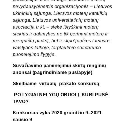
nevyriausybinėmis organizacijomis – Lietuvos
ūkininkių sąjunga, Lietuvos moterų katalikių
sąjunga, Lietuvos universitetinių moterų
asociacija ir kt. – siekė išryškinti
moterų
siekius ir galimybes ne tik gerinant moterų ir
mergaičių padėtį, bet ir stiprėjančios Lietuvos
valstybės talkoje, tarptautinio solidarumo
puoselėjimo žygyje.
Suvažiavimo paminėjimui skirtų renginių
anonsai (pagrindiniame puslapyje)
Skelbiame virtualų plakato konkursą
PO LYGIAI NELYGŲ OBUOLĮ. KURI PUSĖ
TAVO?
Konkursas vyks 2020 gruodžio 9–2021
sausio 9