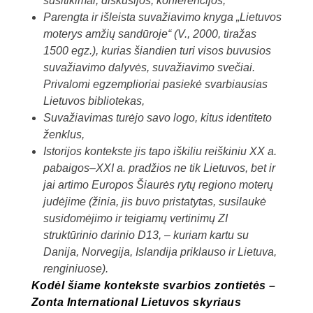
susitikimai, diskusijos, konferencijos,
Parengta ir išleista suvažiavimo knyga „Lietuvos
moterys amžių sandūroje“ (V., 2000, tiražas
1500 egz.), kurias šiandien turi visos buvusios
suvažiavimo dalyvės, suvažiavimo svečiai.
Privalomi egzemplioriai pasiekė svarbiausias
Lietuvos bibliotekas,
Suvažiavimas turėjo savo logo, kitus identiteto
ženklus,
Istorijos kontekste jis tapo iškiliu reiškiniu XX a.
pabaigos–XXI a. pradžios ne tik Lietuvos, bet ir
jai artimo Europos Šiaurės rytų regiono moterų
judėjime (žinia, jis buvo pristatytas, susilaukė
susidomėjimo ir teigiamų vertinimų ZI
struktūrinio darinio D13, – kuriam kartu su
Danija, Norvegija, Islandija priklauso ir Lietuva,
renginiuose).
Kodėl šiame kontekste svarbios zontietės –
Zonta International Lietuvos skyriaus