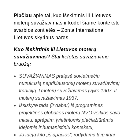
Plačiau
apie tai, kuo išskirtinis III Lietuvos
moterų suvažiavimas ir kodėl šiame kontekste
svarbios zontietės – Zonta International
Lietuvos skyriaus narės
Kuo išskirtinis III Lietuvos moterų
suvažiavimas
? Štai keletas suvažiavimo
bruožų:
SUVAŽIAVIMAS pratęsė sovietmečiu
nutrūkusią nepriklausomų moterų suvažiavimų
tradiciją. I moterų suvažiavimas įvyko 1907, II
moterų suvažiavimas 1937,
Išsiskyrė tada (ir dabar) iš programinės
projektinės globalios moterų NVO veiklos savo
mastu, aprėptim, įvietintomis plačiažiūrėmis
idėjomis ir humanistiniu kontekstu,
Jo idėja kilo „iš apačios“, rodydama taip ilgai