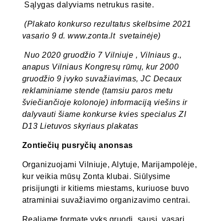
Sąlygas dalyviams netrukus rasite.
(Plakato konkurso rezultatus skelbsime 2021
vasario 9 d. www.zonta.lt svetainėje)
Nuo 2020 gruodžio 7 Vilniuje , Vilniaus g.,
anapus Vilniaus Kongresų rūmų, kur 2000
gruodžio 9 įvyko suvažiavimas, JC Decaux
reklaminiame stende (tamsiu paros metu
šviečiančioje kolonoje) informaciją viešins ir
dalyvauti šiame konkurse kvies specialus ZI
D13 Lietuvos skyriaus plakatas
Zontiečių pusryčių anonsas
Organizuojami Vilniuje, Alytuje, Marijampolėje,
kur veikia mūsų Zonta klubai. Siūlysime
prisijungti ir kitiems miestams, kuriuose buvo
atraminiai suvažiavimo organizavimo centrai.
Realiame formate vyks gruodį, sausį, vasarį