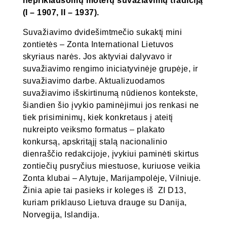
nepriklausomų moterų suvažiavimų tradiciją
(I – 1907, II – 1937).
Suvažiavimo dvidešimtmečio sukaktį mini
zontietės – Zonta International Lietuvos
skyriaus narės. Jos aktyviai dalyvavo ir
suvažiavimo rengimo iniciatyvinėje grupėje, ir
suvažiavimo darbe. Aktualizuodamos
suvažiavimo išskirtinumą nūdienos kontekste,
šiandien šio įvykio paminėjimui jos renkasi ne
tiek prisiminimų, kiek konkretaus į ateitį
nukreipto veiksmo formatus – plakato
konkursą, apskritąjį stalą nacionalinio
dienraščio redakcijoje, įvykiui paminėti skirtus
zontiečių pusryčius miestuose, kuriuose veikia
Zonta klubai – Alytuje, Marijampolėje, Vilniuje.
Žinia apie tai pasieks ir koleges iš ZI D13,
kuriam priklauso Lietuva drauge su Danija,
Norvegija, Islandija.