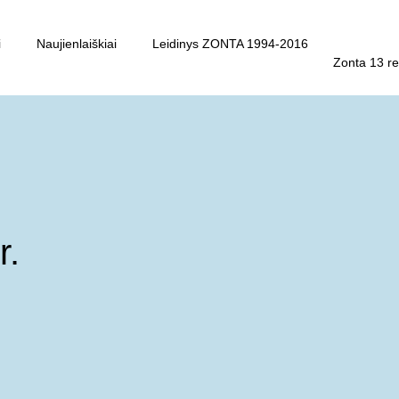
i
Naujienlaiškiai
Leidinys ZONTA 1994-2016
Zonta 13 re
r.