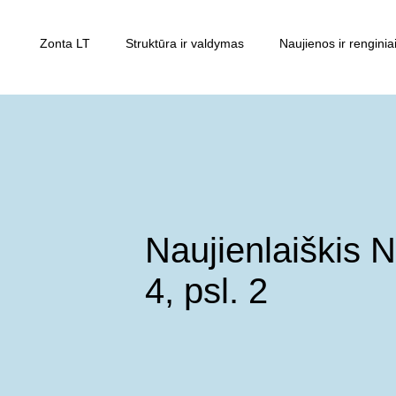
Zonta LT
Struktūra ir valdymas
Naujienos ir renginia
Naujienlaiškis N
4, psl. 2