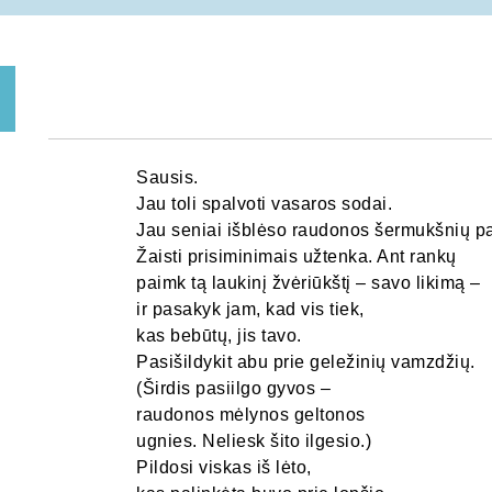
Sausis.
Jau toli spalvoti vasaros sodai.
Jau seniai išblėso raudonos šermukšnių pa
Žaisti prisiminimais užtenka. Ant rankų
paimk tą laukinį žvėriūkštį – savo likimą –
ir pasakyk jam, kad vis tiek,
kas bebūtų, jis tavo.
Pasišildykit abu prie geležinių vamzdžių.
(Širdis pasiilgo gyvos –
raudonos mėlynos geltonos
ugnies. Neliesk šito ilgesio.)
Pildosi viskas iš lėto,