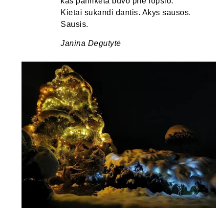
kas palinkėta buvo prie lopšio.
Kietai sukandi dantis. Akys sausos.
Sausis.
Janina Degutytė