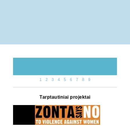
1
2
3
4
5
6
7
8
9
Tarptautiniai projektai