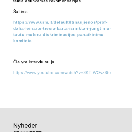
teikia atitinkamas rekomendacijas.
Šaltinis:
https://www.urm.lt/default/lt/naujienos/prof-
dalia-leinarte-trecia-karta-isrinkta-i-jungtiniu-
tautu-moteru-diskriminacijos-panaikinimo-
komiteta
Čia yra interviu su ja.
https://www.youtube.com/watch?v=3KT-WOvz8to
Nyheder