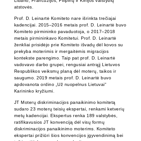
Libano, Prancūzijos, Filipinų ir Kinijos valstybių
atstovės.
Prof. D. Leinartė Komiteto nare išrinkta trečiajai
kadencijai. 2015–2016 metais prof. D. Leinartė buvo
Komiteto pirmininko pavaduotoja, o 2017–2018
metais pirmininkavo Komitetui. Prof. D. Leinartė
ženkliai prisidėjo prie Komiteto išvadų dėl kovos su
prekyba moterimis ir mergaitėmis migracijos
kontekste parengimo. Taip pat prof. D. Leinartė
vadovavo darbo grupei, rengusiai antrąjį Lietuvos
Respublikos veiksmų planą dėl moterų, taikos ir
saugumo. 2019 metais prof. D. Leinartė buvo
apdovanota ordino „Už nuopelnus Lietuvai“
Karininko kryžiumi.
JT Moterų diskriminacijos panaikinimo komitetą
sudaro 23 moterų teisių ekspertai, renkami ketverių
metų kadencijai. Ekspertus renka 189 valstybės,
ratifikavusios JT konvenciją dėl visų formų
diskriminacijos panaikinimo moterims. Komiteto
ekspertai prižiūri šios konvencijos įgyvendinimą bei