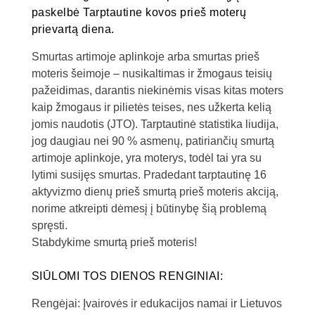
paskelbė Tarptautine kovos prieš moterų
prievartą diena.
Smurtas artimoje aplinkoje arba smurtas prieš
moteris šeimoje – nusikaltimas ir žmogaus teisių
pažeidimas, darantis niekinėmis visas kitas moters
kaip žmogaus ir pilietės teises, nes užkerta kelią
jomis naudotis (JTO). Tarptautinė statistika liudija,
jog daugiau nei 90 % asmenų, patiriančių smurtą
artimoje aplinkoje, yra moterys, todėl tai yra su
lytimi susijęs smurtas. Pradedant tarptautinę 16
aktyvizmo dienų prieš smurtą prieš moteris akciją,
norime atkreipti dėmesį į būtinybę šią problemą
spręsti.
Stabdykime smurtą prieš moteris!
SIŪLOMI TOS DIENOS RENGINIAI:
Rengėjai: Įvairovės ir edukacijos namai ir Lietuvos