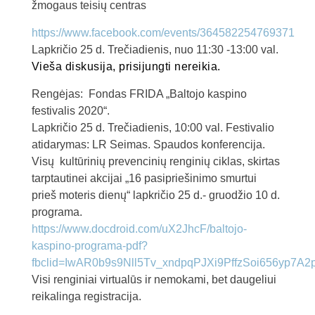
žmogaus teisių centras
https://www.facebook.com/events/364582254769371
Lapkričio 25 d. Trečiadienis, nuo 11:30 -13:00 val.
Vieša diskusija, prisijungti nereikia.
Rengėjas: Fondas FRIDA „Baltojo kaspino
festivalis 2020“.
Lapkričio 25 d. Trečiadienis, 10:00 val. Festivalio
atidarymas: LR Seimas. Spaudos konferencija.
Visų kultūrinių prevencinių renginių ciklas, skirtas
tarptautinei akcijai „16 pasipriešinimo smurtui
prieš moteris dienų“ lapkričio 25 d.- gruodžio 10 d.
programa.
https://www.docdroid.com/uX2JhcF/baltojo-
kaspino-programa-pdf?
fbclid=IwAR0b9s9Nll5Tv_xndpqPJXi9PffzSoi656yp7A
Visi renginiai virtualūs ir nemokami, bet daugeliui
reikalinga registracija.