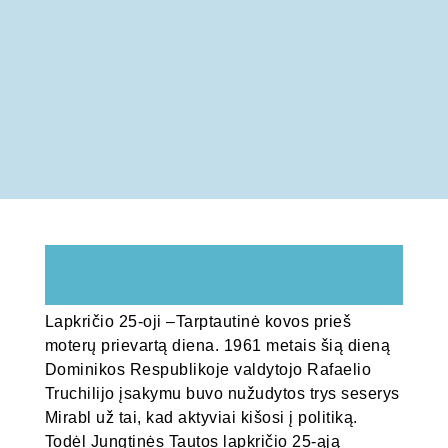
Lapkričio 25-oji –Tarptautinė kovos prieš
moterų prievartą diena. 1961 metais šią dieną
Dominikos Respublikoje valdytojo Rafaelio
Truchilijo įsakymu buvo nužudytos trys seserys
Mirabl už tai, kad aktyviai kišosi į politiką.
Todėl Jungtinės Tautos lapkričio 25-ąją