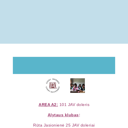
AREA A2:
101 JAV doleris
Alytaus klubas
:
Rūta Jasionienė 25 JAV doleriai