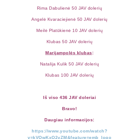
Rima Dabulienė 50 JAV dolerių
Angelė Kvaraciejienė 50 JAV dolerių
Meilė Platūkienė 10 JAV dolerių
Klubas 50 JAV dolerių
Marijampolės klubas
:
Natalija Kulik 50 JAV dolerių
Klubas 100 JAV dolerių
Iš viso 436 JAV doleriai
Bravo!
Daugiau informacijos:
https://www.youtube.com/watch?
v=kVOwKxQ2vZM&feature=emb_logo