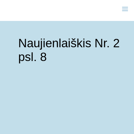
Naujienlaiškis Nr. 2
psl. 8